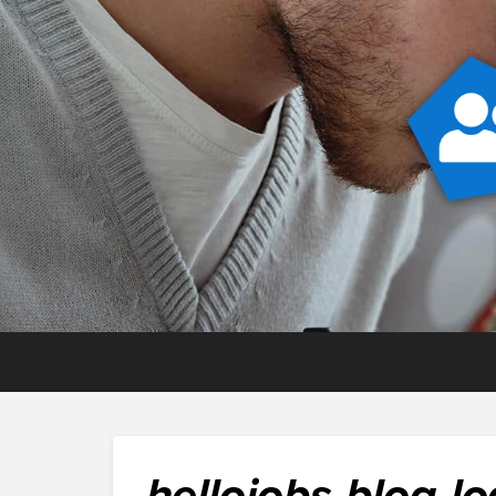
hellojobs-blog-l