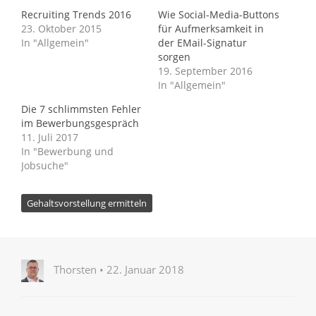
in
in
in
in
in
E-
neuem
neuem
neuem
neuem
neuem
Mail
Recruiting Trends 2016
Wie Social-Media-Buttons
Fenster
Fenster
Fenster
Fenster
Fenster
zu
geöffnet)
geöffnet)
geöffnet)
geöffnet)
geöffnet)
senden
23. Oktober 2015
für Aufmerksamkeit in
(Wird
In "Allgemein"
der EMail-Signatur
in
neuem
sorgen
Fenster
19. September 2016
geöffnet)
In "Allgemein"
Die 7 schlimmsten Fehler
im Bewerbungsgespräch
11. Juli 2017
In "Bewerbung und
Jobsuche"
Gehaltsvorstellung ermitteln
Thorsten • 22. Januar 2018