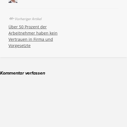
(Wird
in
neuem
Fenster
↞
geöffnet)
Vorheriger Artikel
Über 50 Prozent der
Arbeitnehmer haben kein
Vertrauen in Firma und
Vorgesetzte
Kommentar verfassen